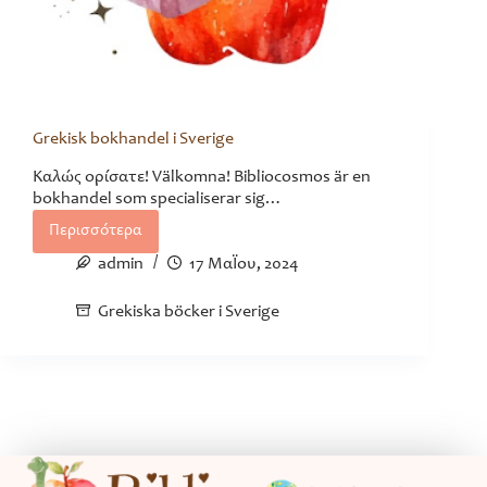
Grekisk bokhandel i Sverige
Καλώς ορίσατε! Välkomna! Bibliocosmos är en
bokhandel som specialiserar sig…
Περισσότερα
Grekisk
bokhandel
admin
17 Μαΐου, 2024
i
Sverige
Grekiska böcker i Sverige