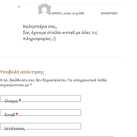
admin
7 ΦΕΒΡΟΥΑΡΊΟΥ, 2026 / 4:19 ΜΜ
ΑΠΆΝΤΗΣΗ
Καλησπέρα σας,
Σας έχουμε στείλει e-mail με όλες τις
πληροφορίες.:)
Υποβολή απάντησης
Η ηλ. διεύθυνση σας δεν δημοσιεύεται.
Τα υποχρεωτικά πεδία
σημειώνονται με
*
Όνομα
*
Email
*
Ιστότοπος