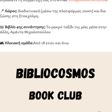
δηλώσετε τη συμμετοχή σας στο e-mail:
info@bibliocosmos.se
.
📍
Χώρος:
διαδικτυακά (μέσω της πλατφόρμας zoom) και δια
ζώσης στη Στοκχόλμη.
📖
Βιβλίο 4ης συνάντησης:
Το μακρύ ταξίδι της μίας μέσα στην
άλλη, Αμάντα Μιχαλοπούλου
👥
Hλικιακή ομάδα
:Από 18 ετών και άνω