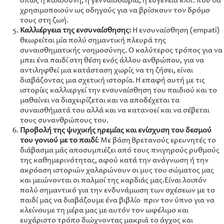
όπως η καλοσύνη, η γενναιοδωρία, η ευγένεια κλπ. που θα
χρησιμοποιούν ως οδηγούς για να βρίσκουν τον δρόμο
τους στη ζωή.
Καλλιέργεια της ενσυναίσθησης:
Η ενσυναίσθηση (empati)
θεωρείται μία πολύ σημαντική πλευρά της
συναισθηματικής νοημοσύνης. Ο καλύτερος τρόπος για να
μπει ένα παιδί στη θέση ενός άλλου ανθρώπου, για να
αντιληφθεί μια κατάσταση χωρίς να τη ζήσει, είναι
διαβάζοντας μια σχετική ιστορία. Η επαφή αυτή με τις
ιστορίες καλλιεργεί την ενσυναίσθηση του παιδιού και το
μαθαίνει να διαχειρίζεται και να αποδέχεται τα
συναισθήματά του αλλά και να κατανοεί και να σέβεται
τους συνανθρώπους του.
Προβολή της ψυχικής ηρεμίας και ενίσχυση του δεσμού
του γονιού με το παιδί
: Με βάση Βρετανούς ερευνητές το
διάβασμα μάς αποσυμπιέζει από τους πνιγηρούς ρυθμούς
της καθημερινότητας, αφού κατά την ανάγνωση ή την
ακρόαση ιστοριών χαλαρώνουν οι μυς του σώματος μας
και μειώνονται οι παλμοί της καρδιάς μας.Είναι λοιπόν
πολύ σημαντικό για την ενδυνάμωση των σχέσεων με το
παιδί μας να διαβάζουμε ένα βιβλίο πριν τον ύπνο για να
κλείνουμε τη μέρα μας με αυτόν τον ωφέλιμο και
ευχάριστο τρόπο διώχνοντας μακριά το άγχος και