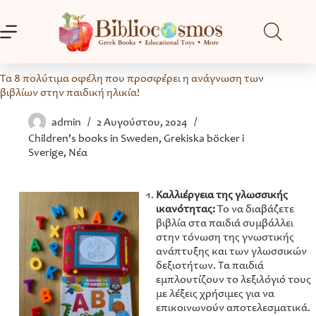
Μετάβαση
στο
περιεχόμενο
Τα 8 πολύτιμα οφέλη που προσφέρει η ανάγνωση των
βιβλίων στην παιδική ηλικία!
admin
2 Αυγούστου, 2024
Children's books in Sweden
,
Grekiska böcker i
Sverige
,
Νέα
Καλλιέργεια της γλωσσικής
ικανότητας:
Το να διαβάζετε
βιβλία στα παιδιά συμβάλλει
στην τόνωση της γνωστικής
ανάπτυξης και των γλωσσικών
δεξιοτήτων. Τα παιδιά
εμπλουτίζουν το λεξιλόγιό τους
με λέξεις χρήσιμες για να
επικοινωνούν αποτελεσματικά.