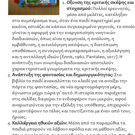
Όξυνση της κριτικής σκέψης και
στοχασμού:
Πολλοί ερευνητές,
μέσα από μελέτες, κατέληξαν
στο συμπέρασμα πως, όταν ένα παιδί παρατηρεί μια
εικόνα, εστιάζει σε κάποιο συγκεκριμένο γεγονός, το οποίο
γίνεται η αφορμή για την ενεργοποίηση νοητικών
διαδικασιών, όπως είναι η ερμηνεία, η ανάλυση, η
εμβάθυνση, η αιτιολόγηση απόψεων, η διατύπωση
υποθέσεων, η συναγωγή συμπερασμάτων, η αξιολόγηση
και η ανταλλαγή ιδεών (Ennis, 1962. Pantaleo, 2017). Η
ανάπτυξη των ανωτέρω διαδικασιών αποτελούν
χαρακτηριστικά γνωρίσματα της κριτικής σκέψης.
Ανάπτυξη της φαντασίας και δημιουργικότητας:
Στο
βιβλίο το παιδί ανακαλύπτει το κλειδί για να ανοίξει την
πόρτα της φαντασίας, σε νέα αχαρτογράφητα μέρη,
άγνωστα μέχρι τώρα γι’ αυτό. Η ιστορία που περιέχεται
στις σελίδες διεγείρει το ενδιαφέρον των μικρών, αφού
αναρωτιούνται για την εξέλιξη της υπόθεσης, επιχειρούν
να μαντέψουν το τέλος και ταυτίζονται με έναν από τους
ήρωες.
Καλλιέργεια ηθικών αξιών:
Μέσα από τα παραμύθια τα
παιδιά μπορούν να λάβουν εφόδια και να μάθουν αξίες,