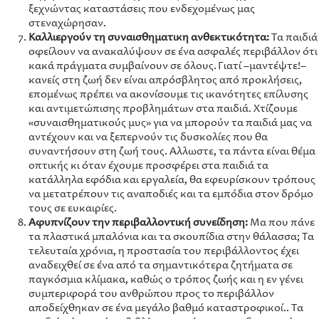
ξεχνώντας καταστάσεις που ενδεχομένως μας
στεναχώρησαν.
Καλλιεργούν τη συναισθηματικη ανθεκτικότητα:
Τα παιδιά
οφείλουν να ανακαλύψουν σε ένα ασφαλές περιβάλλον ότι
κακά πράγματα συμβαίνουν σε όλους. Γιατί –μαντέψτε!–
κανείς στη ζωή δεν είναι απρόσβλητος από προκλήσεις,
επομένως πρέπει να ακονίσουμε τις ικανότητες επίλυσης
και αντιμετώπισης προβλημάτων στα παιδιά. Χτίζουμε
«συναισθηματικούς μυς» για να μπορούν τα παιδιά μας να
αντέχουν και να ξεπερνούν τις δυσκολίες που θα
συναντήσουν στη ζωή τους. Άλλωστε, τα πάντα είναι θέμα
οπτικής κι όταν έχουμε προσφέρει στα παιδιά τα
κατάλληλα εφόδια και εργαλεία, θα εφευρίσκουν τρόπους
να μετατρέπουν τις αναποδιές και τα εμπόδια στον δρόμο
τους σε ευκαιρίες.
Αφυπνίζουν την περιβαλλοντική συνείδηση:
Μα που πάνε
τα πλαστικά μπαλόνια και τα σκουπίδια στην θάλασσα; Τα
τελευταία χρόνια, η προστασία του περιβάλλοντος έχει
αναδειχθεί σε ένα από τα σημαντικότερα ζητήματα σε
παγκόσμια κλίμακα, καθώς ο τρόπος ζωής και η εν γένει
συμπεριφορά του ανθρώπου προς το περιβάλλον
αποδείχθηκαν σε ένα μεγάλο βαθμό καταστροφικοί.. Τα