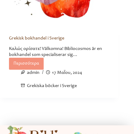
Grekisk bokhandel i Sverige
Καλώς ορίσατε! Välkomna! Bibliocosmos är en
bokhandel som specialiserar sig…
Περισσότερα
Grekisk
bokhandel
admin
17 Μαΐου, 2024
i
Sverige
Grekiska böcker i Sverige