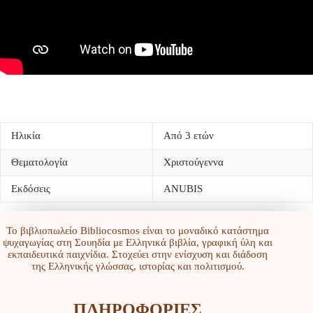
Ηλικία
Από 3 ετών
Θεματολογία
Χριστούγεννα
Εκδόσεις
ANUBIS
Το βιβλιοπωλείο Bibliocosmos είναι το μοναδικό κατάστημα
ψυχαγωγίας στη Σουηδία με Ελληνικά βιβλία, γραφική ύλη και
εκπαιδευτικά παιχνίδια. Στοχεύει στην ενίσχυση και διάδοση
της Ελληνικής γλώσσας, ιστορίας και πολιτισμού.
ΠΛΗΡΟΦΟΡΙΕΣ