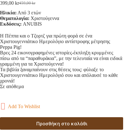
399,00
kr
459,00
kr
Original
Η
price
τρέχουσα
Ηλικία:
Από 3 ετών
was:
τιμή
Θεματολογία:
Χριστούγεννα
459,00 kr.
είναι:
Εκδόσεις:
ANUBIS
399,00 kr.
Η Πέππα και ο Τζορτζ για πρώτη φορά σε ένα
Χριστουγεννιάτικο Ημερολόγιο αντίστροφης μέτρησης
Peppa Pig!
Βρες 24 εικονογραφημένες ιστορίες-έκπληξη κρυμμένες
πίσω από τα “παραθυράκια”, με την τελευταία να είναι ειδικά
γραμμένη για τα Χριστούγεννα!
Τα βιβλία ξαναμπαίνουν στις θέσεις τους: φύλαξε το
Χριστουγεννιάτικο Ημερολόγιό σου και απόλαυσέ το κάθε
χρονιά!
Σε απόθεμα
Add To Wishlist
Προσθήκη στο καλάθι