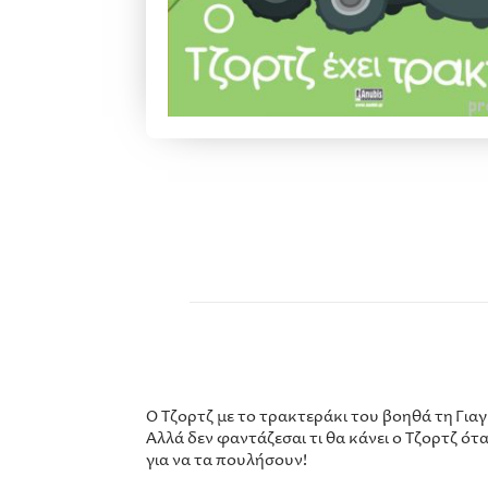
Ο Τζορτζ με το τρακτεράκι του βοηθά τη Για
Αλλά δεν φαντάζεσαι τι θα κάνει ο Τζορτζ ότα
για να τα πουλήσουν!