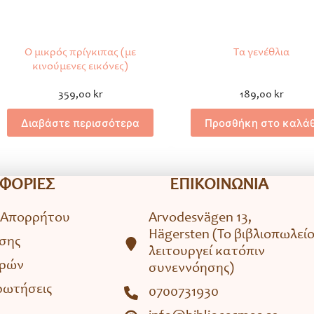
Ο μικρός πρίγκιπας (με
Τα γενέθλια
κινούμενες εικόνες)
359,00
kr
189,00
kr
Διαβάστε περισσότερα
Προσθήκη στο καλάθ
ΦΟΡΙΕΣ
ΕΠΙΚΟΙΝΩΝΙΑ
 Απορρήτου
Arvodesvägen 13,
Hägersten (To βιβλιοπωλεί
σης
λειτουργεί κατόπιν
ορών
συνεννόησης)
ρωτήσεις
0700731930