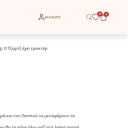
0
0
account
g: Ο Τζορτζ έχει τρακτέρ
αγιά και τον Παππού να μεταφέρουν τα
αν θα τα πάνε όλοι μαζί στη λαϊκή αγορά