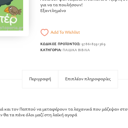
για να τα πουλήσουν!
Εξαντλημένο
Add To Wishlist
ΚΩΔΙΚΌΣ ΠΡΟΪΌΝΤΟΣ:
978618591369
ΚΑΤΗΓΟΡΊΑ:
ΠΑΙΔΙΚΆ ΒΙΒΛΊΑ
Περιγραφή
Επιπλέον πληροφορίες
γιά και τον Παππού να μεταφέρουν τα λαχανικά που μάζεψαν στο
ν θα τα πάνε όλοι μαζί στη λαϊκή αγορά