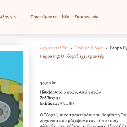
υλλογή
Ποιοι είμαστε
Νέα
Επικοινωνία
Αρχική σελίδα
Παιδικά βιβλία
Peppa Pi
Peppa Pig: Ο Τζορτζ έχει τρακτέρ
59,00
kr
Ηλικία:
Από 0 ετών, Από 3 ετών
Σελίδες:
32
Εκδόσεις:
ANUBIS
Ο Τζορτζ με το τρακτεράκι του βοηθά τη Γι
λαχανικά που μάζεψαν στον κήπο τους.
Αλλά δεν φαντάζεσαι τι θα κάνει ο Τζορτζ ότ