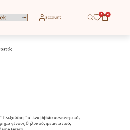
0
0
account
ταετός
 “Πλεξούδας” σ᾽ ένα βιβλίο συγκινητικό,
ρημα γένους θηλυκού, φεμινιστικό,
adame Figaro