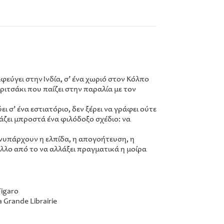
φεύγει στην Ινδία, σ’ ένα χωριό στον Κόλπο
ριτσάκι που παίζει στην παραλία με τον
 σ’ ένα εστιατόριο, δεν ξέρει να γράφει ούτε
άζει μπροστά ένα φιλόδοξο σχέδιο: να
συνυπάρχουν η ελπίδα, η απογοήτευση, η
άλλο από το να αλλάξει πραγματικά η μοίρα
Figaro
 Grande Librairie