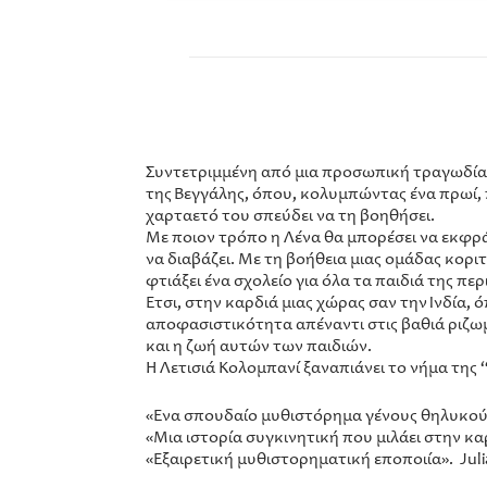
Συντετριμμένη από μια προσωπική τραγωδία, η
της Βεγγάλης, όπου, κολυμπώντας ένα πρωί, 
χαρταετό του σπεύδει να τη βοηθήσει.
Με ποιον τρόπο η Λένα θα μπορέσει να εκφράσ
να διαβάζει. Με τη βοήθεια μιας ομάδας κορ
φτιάξει ένα σχολείο για όλα τα παιδιά της πε
Έτσι, στην καρδιά μιας χώρας σαν την Ινδία,
αποφασιστικότητα απέναντι στις βαθιά ριζωμέ
και η ζωή αυτών των παιδιών.
Η Λετισιά Κολομπανί ξαναπιάνει το νήμα της 
«Ένα σπουδαίο μυθιστόρημα γένους θηλυκού, 
«Μια ιστορία συγκινητική που μιλάει στην καρ
«Eξαιρετική μυθιστορηματική εποποιία». Juli