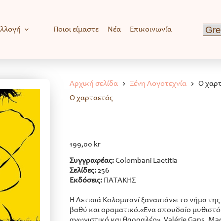
υλλογή
Ποιοι είμαστε
Νέα
Επικοινωνία
Αρχική σελίδα
Ξένη Λογοτεχνία
O χαρ
O χαρταετός
199,00
kr
Συγγραφέας:
Colombani Laetitia
Σελίδες:
256
Εκδόσεις:
ΠΑΤΑΚΗΣ
Η Λετισιά Κολομπανί ξαναπιάνει το νήμα της
βαθύ και οραματικό.«Ένα σπουδαίο μυθιστό
αγωνιστικό και θαρραλέο». Valérie Gans, M