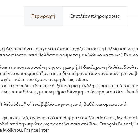
Περιγραφή
Επιπλέον πληροφορίες
 Λένα αφήνει το σχολείο όπου εργάζεται και τη Γαλλία και κατα
παρασύρεται από θαλάσσια ρεύματα με κίνδυνο να πνιγεί. Ένα κο
ει την ευγνωμοσύνη της στη μικρή; Η δεκάχρονη Λαλίτα δουλεύει
ιτσιών που υπερασπίζονται τα δικαιώματα των γυναικών η Λένα β
ριοχής – κάτι που έχουν στερηθεί ως τώρα.
 όπου τίποτα δεν είναι απλό, ξεκινά μια μεγάλη περιπέτεια όπου 
νες παραδόσεις, με κινητήρια δύναμη το όνειρο, που δεν είναι 
“Πλεξούδας” σ᾽ ένα βιβλίο συγκινητικό, βαθύ και οραματικό.
φεμινιστικό, αγωνιστικό και θαρραλέο». Valérie Gans, Madame 
διά από την πρώτη ως την τελευταία σελίδα». François Busnel, La
a Molkhou, France Inter