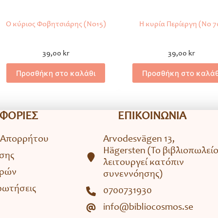
Ο κύριος Φοβητσιάρης (No15)
Η κυρία Περίεργη (Νο 7
39,00
kr
39,00
kr
Προσθήκη στο καλάθι
Προσθήκη στο καλάθ
ΦΟΡΙΕΣ
ΕΠΙΚΟΙΝΩΝΙΑ
 Απορρήτου
Arvodesvägen 13,
Hägersten (To βιβλιοπωλεί
σης
λειτουργεί κατόπιν
ορών
συνεννόησης)
ρωτήσεις
0700731930
info@bibliocosmos.se