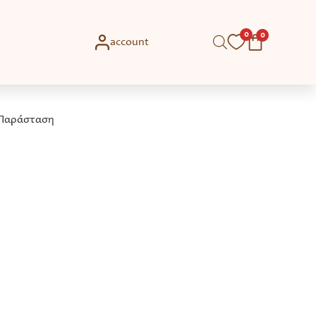
0
0
account
Η Παράσταση