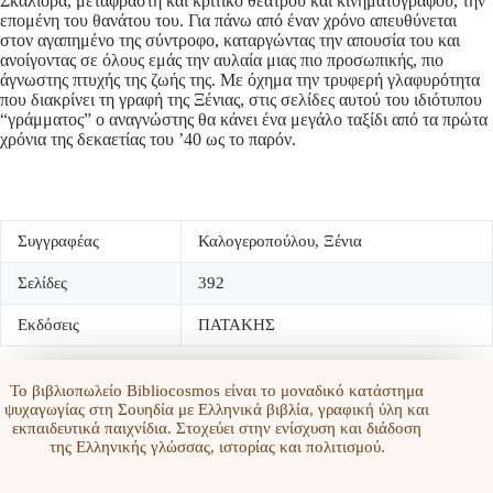
Σκαλιόρα, μεταφραστή και κριτικό θεάτρου και κινηματογράφου, την
επομένη του θανάτου του. Για πάνω από έναν χρόνο απευθύνεται
στον αγαπημένο της σύντροφο, καταργώντας την απουσία του και
ανοίγοντας σε όλους εμάς την αυλαία μιας πιο προσωπικής, πιο
άγνωστης πτυχής της ζωής της. Με όχημα την τρυφερή γλαφυρότητα
που διακρίνει τη γραφή της Ξένιας, στις σελίδες αυτού του ιδιότυπου
“γράμματος” ο αναγνώστης θα κάνει ένα μεγάλο ταξίδι από τα πρώτα
χρόνια της δεκαετίας του ’40 ως το παρόν.
Συγγραφέας
Καλογεροπούλου, Ξένια
Σελίδες
392
Εκδόσεις
ΠΑΤΑΚΗΣ
Το βιβλιοπωλείο Bibliocosmos είναι το μοναδικό κατάστημα
ψυχαγωγίας στη Σουηδία με Ελληνικά βιβλία, γραφική ύλη και
εκπαιδευτικά παιχνίδια. Στοχεύει στην ενίσχυση και διάδοση
της Ελληνικής γλώσσας, ιστορίας και πολιτισμού.