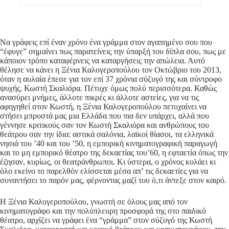
Να γράφεις επί έναν χρόνο ένα γράμμα στον αγαπημένο σου που
“έφυγε” σημαίνει πως παρατείνεις την ύπαρξή του δίπλα σου, πως με
κάποιον τρόπο καταφέρνεις να καταργήσεις την απώλεια. Αυτό
θέλησε να κάνει η Ξένια Καλογεροπούλου τον Οκτώβριο του 2013,
όταν η αυλαία έπεσε για τον επί 37 χρόνια σύζυγό της και σύντροφο
ψυχής, Κωστή Σκαλιόρα. Πέτυχε όμως πολύ περισσότερα. Καθώς
ανασύρει μνήμες, άλλοτε πικρές κι άλλοτε αστείες, για να τις
αφηγηθεί στον Κωστή, η Ξένια Καλογεροπούλου πετυχαίνει να
στήσει μπροστά μας μια Ελλάδα που πια δεν υπάρχει, αλλά που
γέννησε κριτικούς σαν τον Κωστή Σκαλιόρα και ανθρώπους του
θεάτρου σαν την ίδια: αστικά σαλόνια, λαϊκοί θίασοι, τα ελληνικά
νησιά του ’40 και του ’50, η εμπορική κινηματογραφική παραγωγή
και το μη εμπορικό θέατρο της δεκαετίας του’60, η εφταετία όπως την
έζησαν, κυρίως, οι θεατράνθρωποι. Κι ύστερα, ο χρόνος κυλάει κι
όλο εκείνο το παρελθόν ελίσσεται μέσα απ’ τις δεκαετίες για να
συναντήσει το παρόν μας, φέρνοντας μαζί του ό,τι άντεξε στον καιρό.
Η Ξένια Καλογεροπούλου, γνωστή σε όλους μας από τον
κινηματογράφο και την πολύπλευρη προσφορά της στο παιδικό
θέατρο, αρχίζει να γράφει ένα “γράμμα” στον σύζυγό της Κωστή