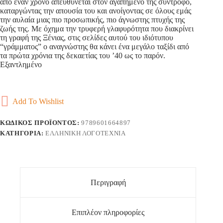
από έναν χρόνο απευθύνεται στον αγαπημένο της σύντροφο,
καταργώντας την απουσία του και ανοίγοντας σε όλους εμάς
την αυλαία μιας πιο προσωπικής, πιο άγνωστης πτυχής της
ζωής της. Με όχημα την τρυφερή γλαφυρότητα που διακρίνει
τη γραφή της Ξένιας, στις σελίδες αυτού του ιδιότυπου
“γράμματος” ο αναγνώστης θα κάνει ένα μεγάλο ταξίδι από
τα πρώτα χρόνια της δεκαετίας του ’40 ως το παρόν.
Εξαντλημένο
Add To Wishlist
ΚΩΔΙΚΌΣ ΠΡΟΪΌΝΤΟΣ:
9789601664897
ΚΑΤΗΓΟΡΊΑ:
ΕΛΛΗΝΙΚΉ ΛΟΓΟΤΕΧΝΊΑ
Περιγραφή
Επιπλέον πληροφορίες