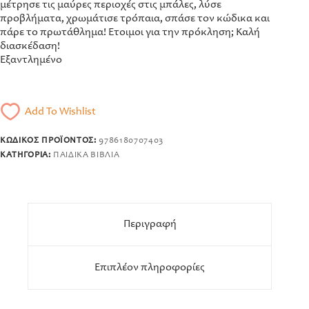
μέτρησε τις μαύρες περιοχές στις μπάλες, λύσε
προβλήματα, χρωμάτισε τρόπαια, σπάσε τον κώδικα και
πάρε το πρωτάθλημα! Έτοιμοι για την πρόκληση; Καλή
διασκέδαση!
Εξαντλημένο
Add To Wishlist
ΚΩΔΙΚΌΣ ΠΡΟΪΌΝΤΟΣ:
9786180707403
ΚΑΤΗΓΟΡΊΑ:
ΠΑΙΔΙΚΆ ΒΙΒΛΊΑ
Περιγραφή
Επιπλέον πληροφορίες