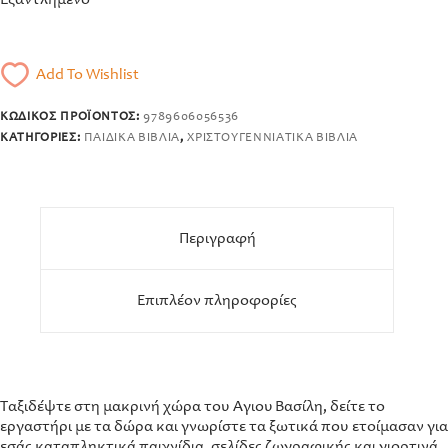
Add To Wishlist
ΚΩΔΙΚΌΣ ΠΡΟΪΌΝΤΟΣ:
9789606056536
ΚΑΤΗΓΟΡΊΕΣ:
ΠΑΙΔΙΚΆ ΒΙΒΛΊΑ
,
ΧΡΙΣΤΟΥΓΕΝΝΙΆΤΙΚΑ ΒΙΒΛΊΑ
Περιγραφή
Επιπλέον πληροφορίες
Ταξιδέψτε στη μακρινή χώρα του Άγιου Βασίλη, δείτε το
εργαστήρι με τα δώρα και γνωρίστε τα ξωτικά που ετοίμασαν για
εσάς καταπληκτικά παιχνίδια, σελίδες ζωγραφικής και γιορτινά