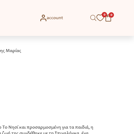
0
0
account
της Μαρίας
Το Νησί και προσαρμοσμένη για τα παιδιά, η
η ζωή της συνδέθηκε με τη Σπιναλόγκα, ένα