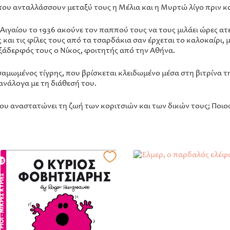
που ανταλλάσσουν μεταξύ τους η Μέλια και η Μυρτώ λίγο πριν κ
 Αιγαίου το 1936 ακούνε τον παππού τους να τους μιλάει ώρες ατ
ι τις φίλες τους από τα τσαρδάκια σαν έρχεται το καλοκαίρι, μ
 ξάδερφός τους ο Νίκος, φοιτητής από την Αθήνα.
λσαμωμένος τίγρης, που βρίσκεται κλειδωμένο μέσα στη βιτρίνα τ
 ανάλογα με τη διάθεσή του.
ου αναστατώνει τη ζωή των κοριτσιών και των δικών τους; Ποιος