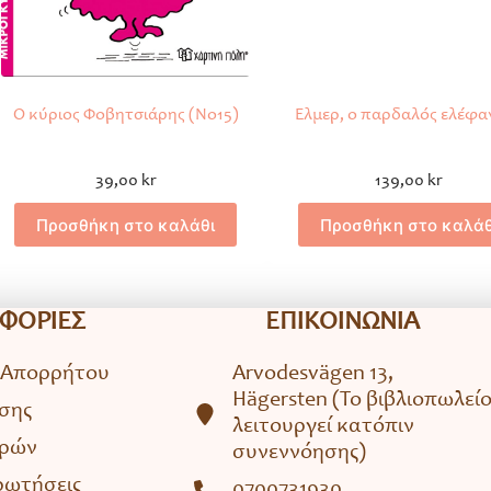
Ο κύριος Φοβητσιάρης (No15)
Έλμερ, ο παρδαλός ελέφα
39,00
kr
139,00
kr
Προσθήκη στο καλάθι
Προσθήκη στο καλάθ
ΦΟΡΙΕΣ
ΕΠΙΚΟΙΝΩΝΙΑ
 Απορρήτου
Arvodesvägen 13,
Hägersten (To βιβλιοπωλεί
σης
λειτουργεί κατόπιν
ορών
συνεννόησης)
ρωτήσεις