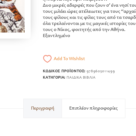
Δυο μικρές αδερφές που ζουν σ’ ένα νησί το
τους μιλάει ώρες ατέλειωτες για τους “αρχ
τους φίλους και τις φίλες τους από τα τσαρ
όλα τρελαίνονται με τις μαγικές ιστορίες τ
τους ο Νίκος, φοιτητής από την Αθήνα.
Εξαντλημένο
Add To Wishlist
ΚΩΔΙΚΌΣ ΠΡΟΪΌΝΤΟΣ:
9789605011499
ΚΑΤΗΓΟΡΊΑ:
ΠΑΙΔΙΚΆ ΒΙΒΛΊΑ
Περιγραφή
Επιπλέον πληροφορίες