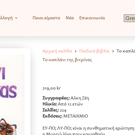
υλλογή
Ποιοι είμαστε
Νέα
Επικοινωνία
Αρχική σελίδα
Παιδικά βιβλία
Το καπλά
Το καπλάνι της βιτρίνας
219,00
kr
Συγγραφέας:
Άλκη Ζέη
Ηλικία:
Από 12 ετών
Σελίδες:
224
Εκδόσεις:
ΜΕΤΑΙΧΜΙΟ
ΕΥ-ΠΟ; ΛΥ-ΠΟ; είναι η συνθηματική ερώτηση
η Μυρτώ λίγο πριν κοιμηθούν.