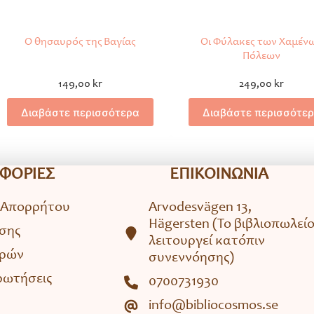
Ο θησαυρός της Βαγίας
Οι Φύλακες των Χαμέν
Πόλεων
149,00
kr
249,00
kr
Διαβάστε περισσότερα
Διαβάστε περισσότε
ΦΟΡΙΕΣ
ΕΠΙΚΟΙΝΩΝΙΑ
 Απορρήτου
Arvodesvägen 13,
Hägersten (To βιβλιοπωλεί
σης
λειτουργεί κατόπιν
ορών
συνεννόησης)
ρωτήσεις
0700731930
info@bibliocosmos.se