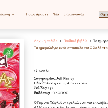
υλλογή
Ποιοι είμαστε
Νέα
Επικοινωνία
Αρχική σελίδα
Παιδικά βιβλία
Το ημερο
Το ημερολόγιο ενός σπασίκλα 20: Ο Χαλάστ
189,00
kr
Συγγραφέας:
Jeff Kinney
Ηλικία:
Από 9 ετών, Από 12 ετών
Σελίδες:
232
Εκδόσεις:
ΨΥΧΟΓΙΟΣ
Ο Γκρεγκ Χέφλι δεν τρελαίνεται για εκπλήξεις
Αλλά με τίποτα δε θα μπορούσε να φανταστ