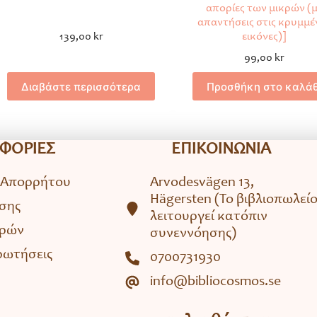
απορίες των μικρών (
απαντήσεις στις κρυμμέ
139,00
kr
εικόνες)]
99,00
kr
Διαβάστε περισσότερα
Προσθήκη στο καλάθ
ΦΟΡΙΕΣ
ΕΠΙΚΟΙΝΩΝΙΑ
 Απορρήτου
Arvodesvägen 13,
Hägersten (To βιβλιοπωλεί
σης
λειτουργεί κατόπιν
ορών
συνεννόησης)
ρωτήσεις
0700731930
info@bibliocosmos.se