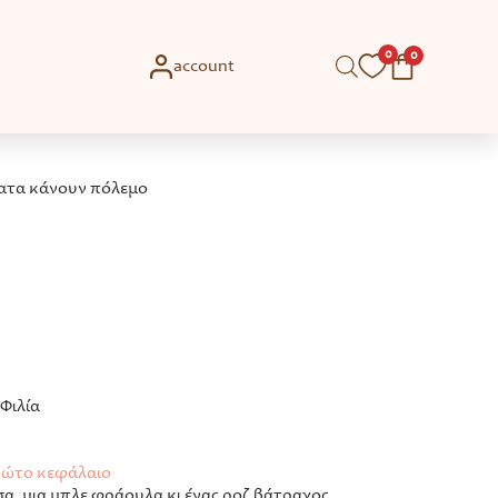
0
0
account
ατα κάνουν πόλεμο
Φιλία
πρώτο κεφάλαιο
σα, μια μπλε φράουλα κι ένας ροζ βάτραχος,