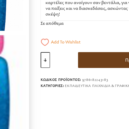
καρτέλες που ανοίγουν σαν βεντάλια, για
να παίξεις και να διασκεδάσεις, ασκώντα
σκέψη!
Σε απόθεμα
Add To Wishlist
Ταξίδι
στον
Π
κόσμο
ποσότητα
ΚΩΔΙΚΌΣ ΠΡΟΪΌΝΤΟΣ:
9786182243183
ΚΑΤΗΓΟΡΊΕΣ:
ΕΚΠΑΙΔΕΥΤΙΚΆ ΠΑΙΧΝΊΔΙΑ & ΓΡΑΦΙΚ