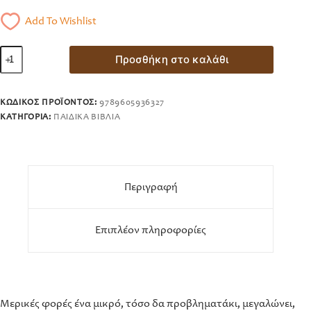
Add To Wishlist
Πώς
Προσθήκη στο καλάθι
να
λύσεις
ένα
πρόβλημα!
ΚΩΔΙΚΌΣ ΠΡΟΪΌΝΤΟΣ:
9789605936327
ποσότητα
ΚΑΤΗΓΟΡΊΑ:
ΠΑΙΔΙΚΆ ΒΙΒΛΊΑ
Περιγραφή
Επιπλέον πληροφορίες
Μερικές φορές ένα μικρό, τόσο δα προβληματάκι, μεγαλώνει,