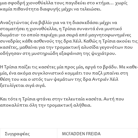
μια σφοδρή χιονοθύελλα τους παγιδεύει στο κτήμα… χωρίς
καμία πιθα­νό­τητα διαφυγής μέχρι να τελειώσει.
Αναζητώντας ένα βιβλίο για να τη διασκεδάσει μέχρι να
σταματήσει η χιονοθύελλα, η Τρίσια συναντά ένα μυστικό
δωμάτιο· το οποίο περιέχει μια σειρά από μαγνητοφωνημένες
συνεδρίες κάθε ασθενούς της δρα Χέιλ. Καθώς η Τρίσια ακούει τις
κασέτες, μαθαίνει για την τρομακτική αλυσίδα γεγονότων που
οδήγησαν στη μυστηριώδη εξαφάνιση της ψυχιάτρου.
Η Τρίσια παίζει τις κασέτες μία προς μία, αργά το βράδυ. Με καθε­
μία, ένα ακόμα συγκλονιστικό κομμάτι του παζλ μπαίνει στη
θέση του και ο ιστός των ψεμάτων της δρα Αντριέν Χέιλ
ξετυλίγεται σιγά σιγά.
Και τότε η Τρίσια φτάνει στην τελευταία κασέτα. Αυτή που
αποκαλύπτει όλη την τρομακτική αλήθεια.
Συγγραφέας
MCFADDEN FREIDA