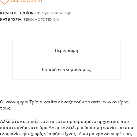
Add To Wishlist
ΚΩΔΙΚΌΣ ΠΡΟΪΌΝΤΟΣ:
9786181001258
ΚΑΤΗΓΟΡΊΑ:
ΞΈΝΗ ΛΟΓΟΤΕΧΝΊΑ
Περιγραφή
Επιπλέον πληροφορίες
Οι νεόνυμφοι Τρίσια και Ίθαν αναζητούν το σπίτι των ονείρων
τους.
Αλλά όταν επισκέπτονται το απομακρυσμένο αρχοντικό που
κάποτε ανήκε στη δρα Αντριέν Χέιλ, μια διάσημη ψυχίατρο που
εξαφανίστηκε χωρίς ν’ αφήσει ίχνος τέσσερα χρόνια νωρίτερα,