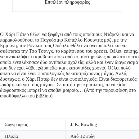
Επιπλέον πληροφορίες
Ο Χάρι Πότερ θέλει να ξεφύγει από τους απαίσιους Ντάρσλι και να
παρακολουθήσει το Παγκόσμιο Κύπελλο Κουίντιτς μαζί με την
Ερμιόνη, τον Ρον και τους Ουέσλι. Θέλει να ονειροπολεί και να
σκέφτεται την Τσο Τσανγκ, το κορίτσι που του αρέσει. Θέλει, επίσης,
να ανακαλύψει τι κρύβεται πίσω από το μυστηριώδες περιστατικό στο
οποίο ενεπλάκησαν δύο αντίπαλα σχολεία, αλλά και έναν διαγωνισμό
που δεν έχει λάβει χώρα εδώ και εκατοντάδες χρόνια. Θέλει πολύ
απλά να είναι ένας φυσιολογικός δεκατετράχρονος μάγος. Αλλά,
δυστυχώς, ο Χάρι Πότερ δεν είναι φυσιολογικός. Είναι διαφορετικός
-ακόμη και για τους μάγους. Σε αυτή την περίπτωση, το να είσαι
διαφορετικός μπορεί να αποβεί μοιραίο… (Από την παρουσίαση στο
οπισθόφυλλο του βιβλίου)
Συγγραφέας
J. K. Rowling
Ηλικία
Από 12 ετών