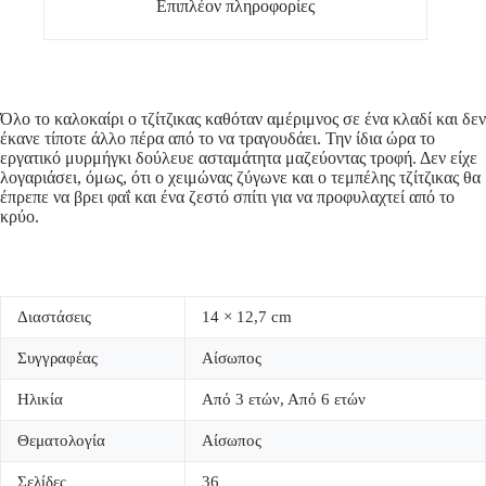
Επιπλέον πληροφορίες
Όλο το καλοκαίρι ο τζίτζικας καθόταν αμέριμνος σε ένα κλαδί και δεν
έκανε τίποτε άλλο πέρα από το να τραγουδάει. Την ίδια ώρα το
εργατικό μυρμήγκι δούλευε ασταμάτητα μαζεύοντας τροφή. Δεν είχε
λογαριάσει, όμως, ότι ο χειμώνας ζύγωνε και ο τεμπέλης τζίτζικας θα
έπρεπε να βρει φαΐ και ένα ζεστό σπίτι για να προφυλαχτεί από το
κρύο.
Διαστάσεις
14 × 12,7 cm
Συγγραφέας
Αίσωπος
Ηλικία
Από 3 ετών, Από 6 ετών
Θεματολογία
Αίσωπος
Σελίδες
36