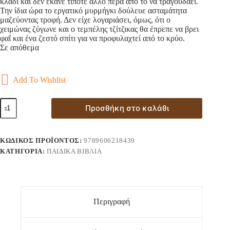
κλαδί και δεν έκανε τίποτε άλλο πέρα από το να τραγουδάει.
Την ίδια ώρα το εργατικό μυρμήγκι δούλευε ασταμάτητα
μαζεύοντας τροφή. Δεν είχε λογαριάσει, όμως, ότι ο
χειμώνας ζύγωνε και ο τεμπέλης τζίτζικας θα έπρεπε να βρει
φαΐ και ένα ζεστό σπίτι για να προφυλαχτεί από το κρύο.
Σε απόθεμα
Add To Wishlist
Ο
Προσθήκη στο καλάθι
Τζίτζικας
και
ο
Μέρμηγκας
ΚΩΔΙΚΌΣ ΠΡΟΪΌΝΤΟΣ:
9789606218439
Μύθοι
ΚΑΤΗΓΟΡΊΑ:
ΠΑΙΔΙΚΆ ΒΙΒΛΊΑ
του
Αισώπου
-
Μικρή
Συλλογή
1
Περιγραφή
ποσότητα