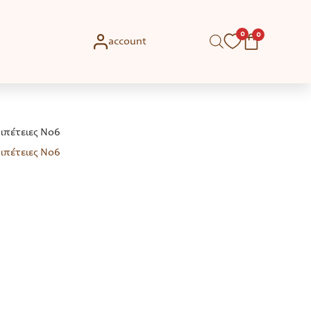
0
0
account
ιπέτειες Νο6
ιπέτειες Νο6