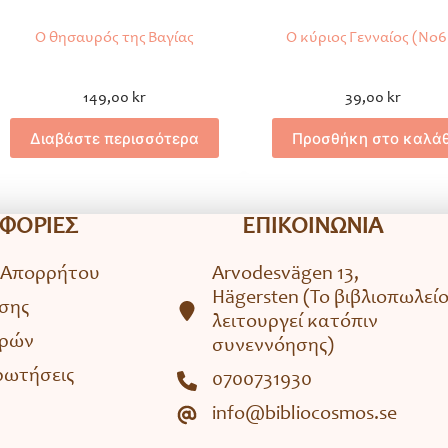
Ο θησαυρός της Βαγίας
Ο κύριος Γενναίος (No6
149,00
kr
39,00
kr
Διαβάστε περισσότερα
Προσθήκη στο καλάθ
ΦΟΡΙΕΣ
ΕΠΙΚΟΙΝΩΝΙΑ
 Απορρήτου
Arvodesvägen 13,
Hägersten (To βιβλιοπωλεί
σης
λειτουργεί κατόπιν
ορών
συνεννόησης)
ρωτήσεις
0700731930
info@bibliocosmos.se