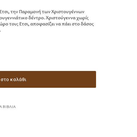
. Έτσι, την Παραμονή των Χριστουγέννων
στουγεννιάτικο δέντρο. Χριστούγεννα χωρίς
δώρο του; Έτσι, αποφασίζει να πάει στο δάσος
…
στο καλάθι
Α ΒΙΒΛΊΑ