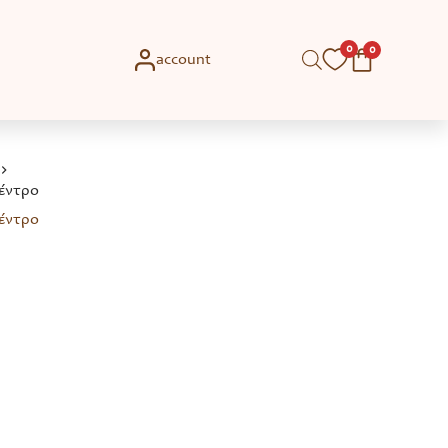
0
0
account
δέντρο
δέντρο