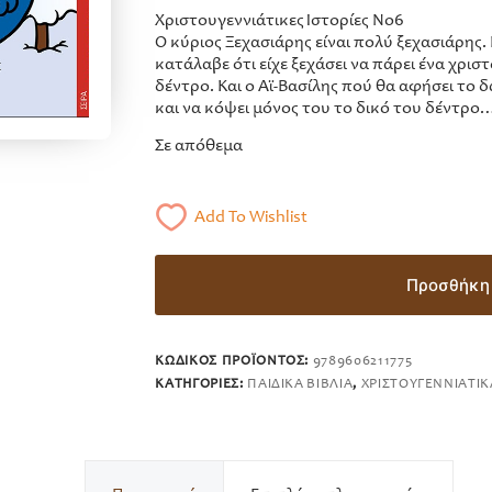
Χριστουγεννιάτικες Ιστορίες Νο6
Ο κύριος Ξεχασιάρης είναι πολύ ξεχασιάρης
κατάλαβε ότι είχε ξεχάσει να πάρει ένα χρι
δέντρο. Και ο Αϊ‐Βασίλης πού θα αφήσει το 
και να κόψει μόνος του το δικό του δέντρο
Σε απόθεμα
Add To Wishlist
Προσθήκη 
ΚΩΔΙΚΌΣ ΠΡΟΪΌΝΤΟΣ:
9789606211775
ΚΑΤΗΓΟΡΊΕΣ:
ΠΑΙΔΙΚΆ ΒΙΒΛΊΑ
,
ΧΡΙΣΤΟΥΓΕΝΝΙΆΤΙΚ