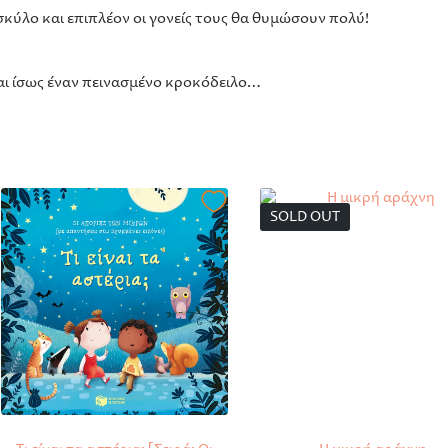
σκύλο και επιπλέον οι γονείς τους θα θυμώσουν πολύ!
αι ίσως έναν πεινασμένο κροκόδειλο…
SOLD OUT