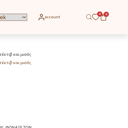
0
0
account
έκτιβ και μισός
έκτιβ και μισός
ΣΟΥ, ΦΩΝΑΞΕ ΤΟΝ…