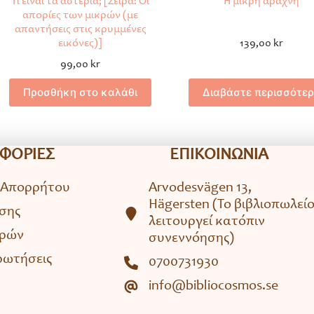
Τι είναι τα αστέρια; [Σειρά: Οι
Η μικρή αράχνη
απορίες των μικρών (με
απαντήσεις στις κρυμμένες
εικόνες)]
139,00
kr
99,00
kr
Προσθήκη στο καλάθι
Διαβάστε περισσότε
ΦΟΡΙΕΣ
ΕΠΙΚΟΙΝΩΝΙΑ
 Απορρήτου
Arvodesvägen 13,
Hägersten (To βιβλιοπωλεί
σης
λειτουργεί κατόπιν
ορών
συνεννόησης)
ρωτήσεις
0700731930
info@bibliocosmos.se