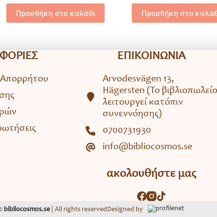
Προσθήκη στο καλάθι
Προσθήκη στο καλάθ
ΦΟΡΙΕΣ
ΕΠΙΚΟΙΝΩΝΙΑ
 Απορρήτου
Arvodesvägen 13,
Hägersten (To βιβλιοπωλεί
σης
λειτουργεί κατόπιν
ορών
συνεννόησης)
ρωτήσεις
0700731930
info@bibliocosmos.se
ακολουθήστε μας
 ©
bibliocosmos.se
| All rights reserved
Designed by