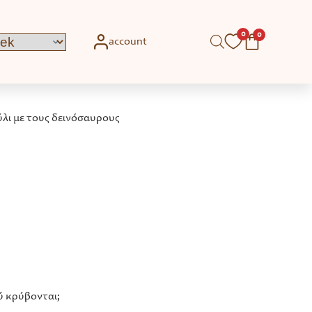
0
0
account
λι με τους δεινόσαυρους
ύ κρύβονται;