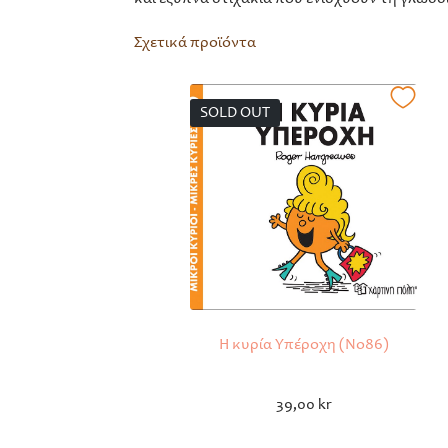
Σχετικά προϊόντα
SOLD OUT
Η κυρία Υπέροχη (No86)
39,00
kr