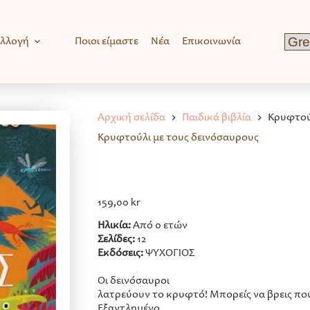
υλλογή
Ποιοι είμαστε
Νέα
Επικοινωνία
Αρχική σελίδα
Παιδικά βιβλία
Κρυφτού
Κρυφτούλι με τους δεινόσαυρους
159,00
kr
Ηλικία:
Από 0 ετών
Σελίδες:
12
Εκδόσεις:
ΨΥΧΟΓΙΟΣ
Οι δεινόσαυροι
λατρεύουν το κρυφτό! Μπορείς να βρεις πο
Εξαντλημένο