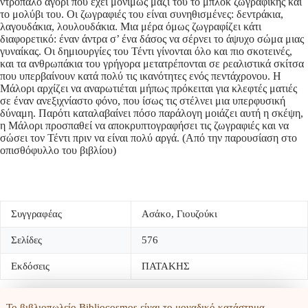
ντροπαλό αγόρι που έχει μονίμως μαζί του το μπλοκ ζωγραφικής και
το μολύβι του. Οι ζωγραφιές του είναι συνηθισμένες: δεντράκια,
λαγουδάκια, λουλουδάκια. Μια μέρα όμως ζωγραφίζει κάτι
διαφορετικό: έναν άντρα σ’ ένα δάσος να σέρνει το άψυχο σώμα μιας
γυναίκας. Οι δημιουργίες του Τέντι γίνονται όλο και πιο σκοτεινές,
και τα ανθρωπάκια του γρήγορα μετατρέπονται σε ρεαλιστικά σκίτσα
που υπερβαίνουν κατά πολύ τις ικανότητες ενός πεντάχρονου. Η
Μάλορι αρχίζει να αναρωτιέται μήπως πρόκειται για κλεφτές ματιές
σε έναν ανεξιχνίαστο φόνο, που ίσως τις στέλνει μια υπερφυσική
δύναμη. Παρότι καταλαβαίνει πόσο παράλογη μοιάζει αυτή η σκέψη,
η Μάλορι προσπαθεί να αποκρυπτογραφήσει τις ζωγραφιές και να
σώσει τον Τέντι πριν να είναι πολύ αργά. (Από την παρουσίαση στο
οπισθόφυλλο του βιβλίου)
Συγγραφέας
Ασάκο, Γιουζούκι
Σελίδες
576
Εκδόσεις
ΠΑΤΑΚΗΣ
Το βιβλιοπωλείο Bibliocosmos είναι το μοναδικό κατάστημα