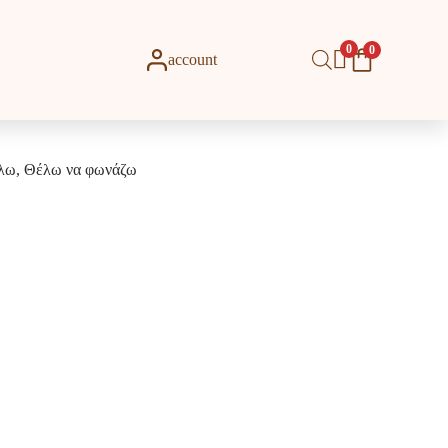
0
0
account
λω, Θέλω να φωνάζω