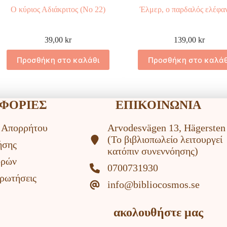
Ο κύριος Αδιάκριτος (Νο 22)
Έλμερ, ο παρδαλός ελέφα
39,00
kr
139,00
kr
Προσθήκη στο καλάθι
Προσθήκη στο καλάθ
ΦΟΡΙΕΣ
ΕΠΙΚΟΙΝΩΝΙΑ
ή Απορρήτου
Arvodesvägen 13, Hägersten
(To βιβλιοπωλείο λειτουργεί
ήσης
κατόπιν συνεννόησης)
ορών
0700731930
ρωτήσεις
info@bibliocosmos.se
ακολουθήστε μας