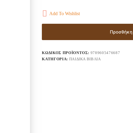
Add To Wishlist
Προσθήκη 
ΚΩΔΙΚΌΣ ΠΡΟΪΌΝΤΟΣ:
9789605476687
ΚΑΤΗΓΟΡΊΑ:
ΠΑΙΔΙΚΆ ΒΙΒΛΊΑ