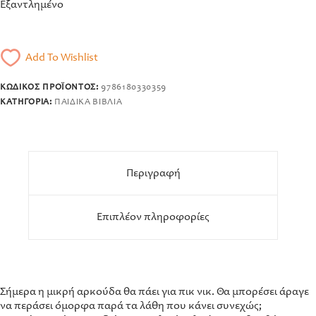
Εξαντλημένο
Add To Wishlist
ΚΩΔΙΚΌΣ ΠΡΟΪΌΝΤΟΣ:
9786180330359
ΚΑΤΗΓΟΡΊΑ:
ΠΑΙΔΙΚΆ ΒΙΒΛΊΑ
Περιγραφή
Επιπλέον πληροφορίες
Σήμερα η μικρή αρκούδα θα πάει για πικ νικ. Θα μπορέσει άραγε
να περάσει όμορφα παρά τα λάθη που κάνει συνεχώς;