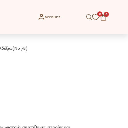
0
0
account
Αδέξια (Νο 78)
αγωνιστούν σε απίθανες ιστορίες και