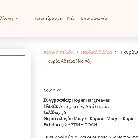
υλλογή
Ποιοι είμαστε
Νέα
Επικοινωνία
Αρχική σελίδα
Παιδικά βιβλία
Η κυρία 
Η κυρία Αδέξια (Νο 78)
39,00
kr
Συγγραφέας:
Roger Hargreaves
Ηλικία:
Από 3 ετών, Από 6 ετών
Σελίδες:
36
Θεματολογία:
Μικροί Κύριοι - Μικρές Κυρίες
Εκδόσεις:
ΧΑΡΤΙΝΗ ΠΟΛΗ
Οι Μικροί Κύριοι και οι Μικρές Κυρίες πρωτ