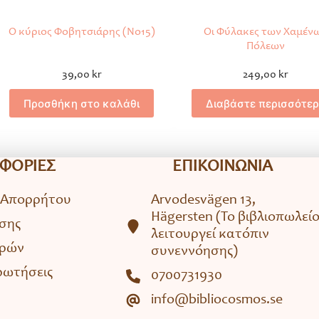
Ο κύριος Φοβητσιάρης (No15)
Οι Φύλακες των Χαμέν
Πόλεων
39,00
kr
249,00
kr
Προσθήκη στο καλάθι
Διαβάστε περισσότε
ΦΟΡΙΕΣ
ΕΠΙΚΟΙΝΩΝΙΑ
 Απορρήτου
Arvodesvägen 13,
Hägersten (To βιβλιοπωλεί
σης
λειτουργεί κατόπιν
ορών
συνεννόησης)
ρωτήσεις
0700731930
info@bibliocosmos.se