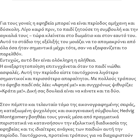
Για τους γονείς η εφηβεία μπορεί να είναι περίοδος αμήχανη και
δύσκολη. Λίγο καιρό πριν, το παιδί ζητούσε τη συμβουλή και την
αγκαλιά τους – τώρα κλείνεται στο δωμάτιο και στον εαυτό του.
Αυτό το στάδιο της εξέλιξής του μοιάζει να το απομακρύνει από
όλα όσα ήταν σημαντικά μέχρι τότε, σαν να εξαφανίζεται το
παρελθόν.
Ευτυχώς, αυτό δεν είναι ολόκληρη η αλήθεια.
Η ανεξαρτητοποίηση επιτυγχάνεται όταν το παιδί νιώθει
ασφαλές. Αυτή την περίοδο είστε ταυτόχρονα λιγότερο
σημαντικοί και περισσότερο απαραίτητοι. Με πολλούς τρόπους
το έφηβο παιδί σάς λέει: «Άφησέ με!» και συγχρόνως ψιθυρίζει:
«Κράτα με!». Δική σας δουλειά είναι να κάνετε και τα δύο.
Στον πέμπτο και τελευταίο τόμο της εικονογραφημένης σειράς,
η καταξιωμένη ψυχολόγος και οικογενειακή σύμβουλος Hedvig
Montgomery βοηθάει τους γονείς μέσα από πραγματικά
περιστατικά να κατανοήσουν την εξελικτική διαδικασία της
εφηβείας και τις ιδιαίτερες ανάγκες των παιδιών αυτή την
περίοδο. Ταυτόχρονα, προτείνει τρόπους για να διαχειριστούν