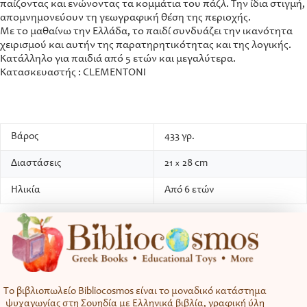
παίζοντας και ενώνοντας τα κομμάτια του πάζλ. Την ίδια στιγμή,
απομνημονεύουν τη γεωγραφική θέση της περιοχής.
Με το μαθαίνω την Ελλάδα, το παιδί συνδυάζει την ικανότητα
χειρισμού και αυτήν της παρατηρητικότητας και της λογικής.
Κατάλληλο για παιδιά από 5 ετών και μεγαλύτερα.
Κατασκευαστής : CLEMENTONΙ
Βάρος
433 γρ.
Διαστάσεις
21 × 28 cm
Ηλικία
Από 6 ετών
Το βιβλιοπωλείο Bibliocosmos είναι το μοναδικό κατάστημα
ψυχαγωγίας στη Σουηδία με Ελληνικά βιβλία, γραφική ύλη