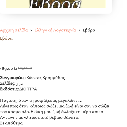
Αρχική σελίδα
Ελληνική Λογοτεχνία
Εβόρα
Εβόρα
189,00
kr
219,00
kr
Original
Η
price
τρέχουσα
Συγγραφέας:
Κώστας Κρομμύδας
was:
τιμή
Σελίδες:
352
219,00 kr.
είναι:
Εκδόσεις:
ΔΙΟΠΤΡΑ
189,00 kr.
Η αγάπη, όταν τη μοιράζεσαι, μεγαλώνει…
Λένε πως όταν κάποιος σώζει μια ζωή είναι σαν να σώζει
τον κόσμο όλο. Η δική μου ζωή άλλαξε τη μέρα που ο
Αντώνης με γλίτωσε από βέβαιο θάνατο.
Σε απόθεμα