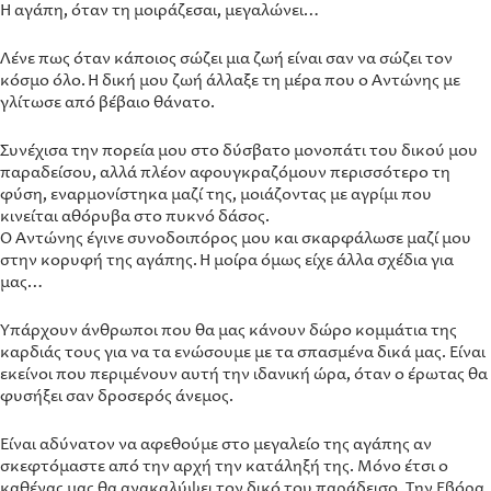
Η αγάπη, όταν τη μοιράζεσαι, μεγαλώνει…
Λένε πως όταν κάποιος σώζει μια ζωή είναι σαν να σώζει τον
κόσμο όλο. Η δική μου ζωή άλλαξε τη μέρα που ο Αντώνης με
γλίτωσε από βέβαιο θάνατο.
Συνέχισα την πορεία μου στο δύσβατο μονοπάτι του δικού μου
παραδείσου, αλλά πλέον αφουγκραζόμουν περισσότερο τη
φύση, εναρμονίστηκα μαζί της, μοιάζοντας με αγρίμι που
κινείται αθόρυβα στο πυκνό δάσος.
Ο Αντώνης έγινε συνοδοιπόρος μου και σκαρφάλωσε μαζί μου
στην κορυφή της αγάπης. Η μοίρα όμως είχε άλλα σχέδια για
μας…
Υπάρχουν άνθρωποι που θα μας κάνουν δώρο κομμάτια της
καρδιάς τους για να τα ενώσουμε με τα σπασμένα δικά μας. Είναι
εκείνοι που περιμένουν αυτή την ιδανική ώρα, όταν ο έρωτας θα
φυσήξει σαν δροσερός άνεμος.
Είναι αδύνατον να αφεθούμε στο μεγαλείο της αγάπης αν
σκεφτόμαστε από την αρχή την κατάληξή της. Μόνο έτσι ο
καθένας μας θα ανακαλύψει τον δικό του παράδεισο. Την Εβόρα