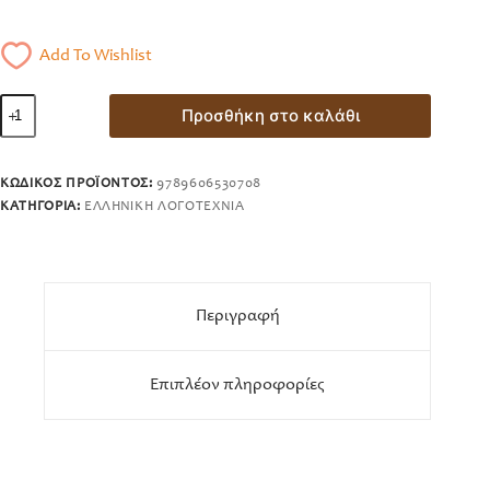
Add To Wishlist
Εβόρα
Προσθήκη στο καλάθι
ποσότητα
ΚΩΔΙΚΌΣ ΠΡΟΪΌΝΤΟΣ:
9789606530708
ΚΑΤΗΓΟΡΊΑ:
ΕΛΛΗΝΙΚΉ ΛΟΓΟΤΕΧΝΊΑ
Περιγραφή
Επιπλέον πληροφορίες