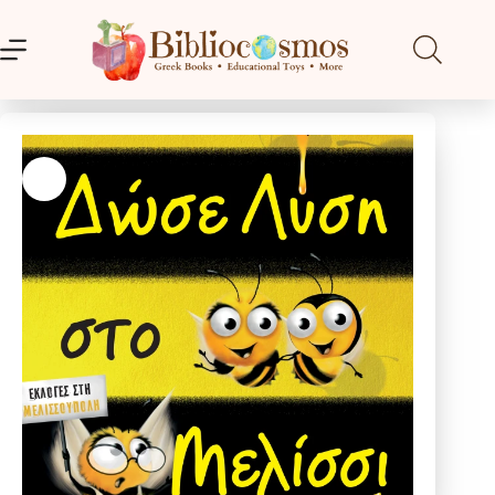
Μετάβαση
στο
περιεχόμενο