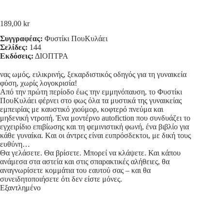
189,00
kr
Συγγραφέας:
Φυστίκι ΠουΚυλάει
Σελίδες:
144
Εκδόσεις:
ΔΙΟΠΤΡΑ
νας ωμός, ειλικρινής, ξεκαρδιστικός οδηγός για τη γυναικεία
φύση, χωρίς λογοκρισία!
Από την πρώτη περίοδο έως την εμμηνόπαυση, το Φυστίκι
ΠουΚυλάει φέρνει στο φως όλα τα μυστικά της γυναικείας
εμπειρίας με καυστικό χιούμορ, κοφτερό πνεύμα και
μηδενική ντροπή. Ένα μοντέρνο autofiction που συνδυάζει το
εγχειρίδιο επιβίωσης και τη φεμινιστική φωνή, ένα βιβλίο για
κάθε γυναίκα. Kαι οι άντρες είναι ευπρόσδεκτοι, με δική τους
ευθύνη…
Θα γελάσετε. Θα βρίσετε. Μπορεί να κλάψετε. Και κάπου
ανάμεσα στα αστεία και στις σπαρακτικές αλήθειες, θα
αναγνωρίσετε κομμάτια του εαυτού σας – και θα
συνειδητοποιήσετε ότι δεν είστε μόνες.
Εξαντλημένο