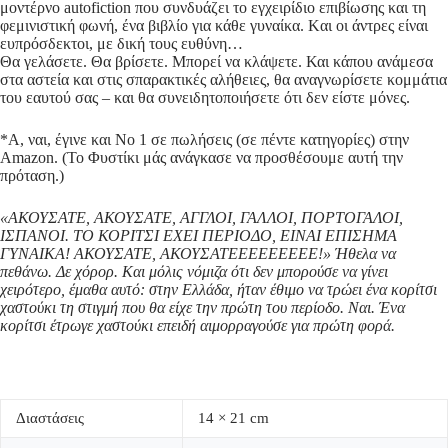
μοντέρνο autofiction που συνδυάζει το εγχειρίδιο επιβίωσης και τη
φεμινιστική φωνή, ένα βιβλίο για κάθε γυναίκα. Kαι οι άντρες είναι
ευπρόσδεκτοι, με δική τους ευθύνη…
Θα γελάσετε. Θα βρίσετε. Μπορεί να κλάψετε. Και κάπου ανάμεσα
στα αστεία και στις σπαρακτικές αλήθειες, θα αναγνωρίσετε κομμάτια
του εαυτού σας – και θα συνειδητοποιήσετε ότι δεν είστε μόνες.
*Α, ναι, έγινε και Νο 1 σε πωλήσεις (σε πέντε κατηγορίες) στην
Amazon. (To Φυστίκι μάς ανάγκασε να προσθέσουμε αυτή την
πρόταση.)
«ΑΚΟΥΣΑΤΕ, ΑΚΟΥΣΑΤΕ, ΑΓΓΛΟΙ, ΓΑΛΛΟΙ, ΠΟΡΤΟΓΑΛΟΙ,
ΙΣΠΑΝΟΙ. ΤΟ ΚΟΡΙΤΣΙ ΕXΕΙ ΠΕΡΙΟΔΟ, ΕΙΝΑΙ ΕΠΙΣΗΜΑ
ΓΥΝΑΙΚΑ! ΑΚΟΥΣΑΤΕ, ΑΚΟΥΣΑΤΕΕΕΕΕΕΕΕΕ!» Ήθελα να
πεθάνω. Δε χόρορ. Και μόλις νόμιζα ότι δεν μπορούσε να γίνει
χειρότερο, έμαθα αυτό: στην Ελλάδα, ήταν έθιμο να τρώει ένα κορίτσι
χαστούκι τη στιγμή που θα είχε την πρώτη του περίοδο. Ναι. Ένα
κορίτσι έτρωγε χαστούκι επειδή αιμορραγούσε για πρώτη φορά.
Διαστάσεις
14 × 21 cm