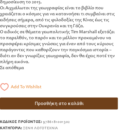
δημοσίευση το 2015.
Οι Αιχμάλωτοι της γεωγραφίας είναι το βιβλίο που
χρειάζεται ο κόσμος για να κατανοήσει τι συμβαίνει στις
ειδήσεις σήμερα, από τις φιλοδοξίες της Κίνας έως τις
συγκρούσεις στην Ουκρανία και τη Γάζα.
Ο ειδικός σε θέματα γεωπολιτικής Tim Marshall εξετάζει
το παρελθόν, το παρόν και το μέλλον προκειμένου να
προσφέρει κρίσιμες γνώσεις για έναν από τους κύριους
παράγοντες που καθορίζουν την παγκόσμια ιστορία –
διότι αν δεν γνωρίζεις γεωγραφία, δεν θα έχεις ποτέ την
πλήρη εικόνα.
Σε απόθεμα
Add To Wishlist
Προσθήκη στο καλάθι
ΚΩΔΙΚΌΣ ΠΡΟΪΌΝΤΟΣ:
9786181001302
ΚΑΤΗΓΟΡΊΑ:
ΞΈΝΗ ΛΟΓΟΤΕΧΝΊΑ