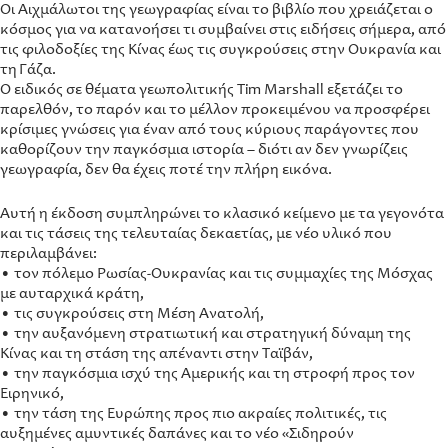
Οι Αιχμάλωτοι της γεωγραφίας είναι το βιβλίο που χρειάζεται ο
κόσμος για να κατανοήσει τι συμβαίνει στις ειδήσεις σήμερα, από
τις φιλοδοξίες της Κίνας έως τις συγκρούσεις στην Ουκρανία και
τη Γάζα.
Ο ειδικός σε θέματα γεωπολιτικής Tim Marshall εξετάζει το
παρελθόν, το παρόν και το μέλλον προκειμένου να προσφέρει
κρίσιμες γνώσεις για έναν από τους κύριους παράγοντες που
καθορίζουν την παγκόσμια ιστορία – διότι αν δεν γνωρίζεις
γεωγραφία, δεν θα έχεις ποτέ την πλήρη εικόνα.
Αυτή η έκδοση συμπληρώνει το κλασικό κείμενο με τα γεγονότα
και τις τάσεις της τελευταίας δεκαετίας, με νέο υλικό που
περιλαμβάνει:
• τον πόλεμο Ρωσίας-Ουκρανίας και τις συμμαχίες της Μόσχας
με αυταρχικά κράτη,
• τις συγκρούσεις στη Μέση Ανατολή,
• την αυξανόμενη στρατιωτική και στρατηγική δύναμη της
Κίνας και τη στάση της απέναντι στην Ταϊβάν,
• την παγκόσμια ισχύ της Αμερικής και τη στροφή προς τον
Ειρηνικό,
• την τάση της Ευρώπης προς πιο ακραίες πολιτικές, τις
αυξημένες αμυντικές δαπάνες και το νέο «Σιδηρούν