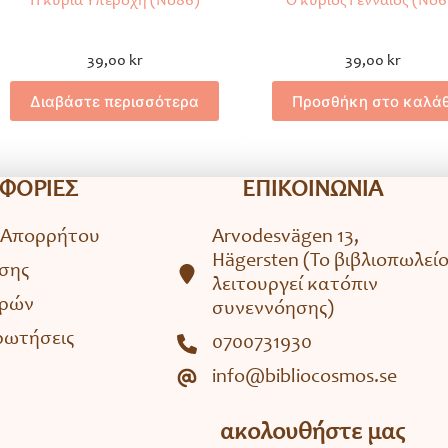
Η κυρία Υπέροχη (No86)
Ο κύριος Γενναίος (No6
39,00
kr
39,00
kr
Διαβάστε περισσότερα
Προσθήκη στο καλάθ
ΦΟΡΙΕΣ
ΕΠΙΚΟΙΝΩΝΙΑ
 Απορρήτου
Arvodesvägen 13,
Hägersten (To βιβλιοπωλεί
σης
λειτουργεί κατόπιν
ορών
συνεννόησης)
ρωτήσεις
0700731930
info@bibliocosmos.se
ακολουθήστε μας