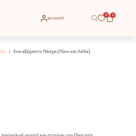
0
0
account
δες
Ένα αξέχαστο Πάσχα (Πίκο και Λόλα)
 πασχαλινή γιορτή και στρώνει τον Πίκο στη